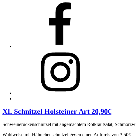
Facebook
Instagram
Back
to
top
XL Schnitzel Holsteiner Art
20,90€
↑
Schweinerückenschnitzel mit angemachtem Rotkrautsalat, Schmorzwi
Wahlweise mit Hähnchenschnitzel gegen einen Aufpreis von 3,50€