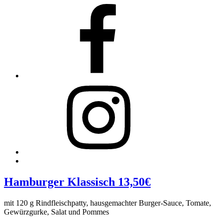
Facebook
Instagram
Back
to
top
Hamburger Klassisch
13,50€
↑
mit 120 g Rindfleischpatty, hausgemachter Burger-Sauce, Tomate,
Gewürzgurke, Salat und Pommes