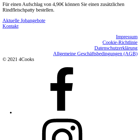
Für einen Aufschlag von 4,90€ können Sie einen zusätzlichen
Rindfleischpatty bestellen.
Footer
Aktuelle Jobangebote
Kontakt
sidebar
Impressum
Cookie-Richtlinie
Datenschutzerklärung
Allgemeine Geschäftsbedingungen (AGB)
© 2021 4Cooks
Facebook
Instagram