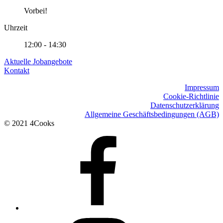
Vorbei!
Uhrzeit
12:00 - 14:30
Footer
Aktuelle Jobangebote
Kontakt
sidebar
Impressum
Cookie-Richtlinie
Datenschutzerklärung
Allgemeine Geschäftsbedingungen (AGB)
© 2021 4Cooks
Facebook
Instagram