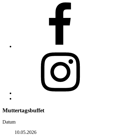
Facebook
Instagram
Back
to
top
Muttertagsbuffet
↑
Datum
10.05.2026